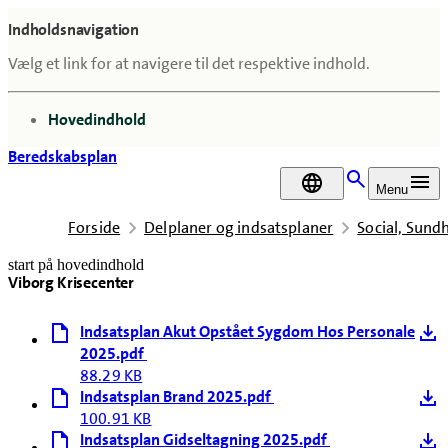
Indholdsnavigation
Vælg et link for at navigere til det respektive indhold.
gå til
Hovedindhold
Beredskabsplan
DA
Menu
Forside
Delplaner og indsatsplaner
Social, Sun
start på hovedindhold
Viborg Krisecenter
senest opdateret 18. november 2025
Indsatsplan Akut Opstået Sygdom Hos Personale
2025.pdf
88.29 KB
Indsatsplan Brand 2025.pdf
100.91 KB
Indsatsplan Gidseltagning 2025.pdf