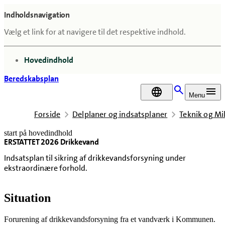
Indholdsnavigation
Vælg et link for at navigere til det respektive indhold.
gå til
Hovedindhold
Beredskabsplan
DA
Menu
Forside
Delplaner og indsatsplaner
Teknik og Mi
start på hovedindhold
ERSTATTET 2026 Drikkevand
senest opdateret 27. maj 2026
Indsatsplan til sikring af drikkevandsforsyning under
ekstraordinære forhold.
Situation
Forurening af drikkevandsforsyning fra et vandværk i Kommunen.