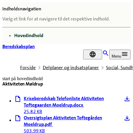
Indholdsnavigation
Vælg et link for at navigere til det respektive indhold.
gå til
Hovedindhold
Beredskabsplan
DA
Menu
Forside
Delplaner og indsatsplaner
Social, Sun
start på hovedindhold
Aktiviteten Møldrup
senest opdateret 21. april 2026
Kriseberedskab Telefonliste Aktiviteten
Toftegaarden Moeldrup.docx
25.82 KB
Oversigtsplan Aktiviteten Toftegården
Moeldrup.pdf
503.99 KB