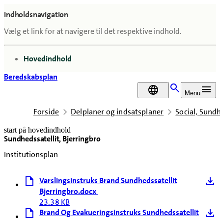
Indholdsnavigation
Vælg et link for at navigere til det respektive indhold.
gå til
Hovedindhold
Beredskabsplan
DA
Menu
Forside
Delplaner og indsatsplaner
Social, Sun
start på hovedindhold
Sundhedssatellit, Bjerringbro
senest opdateret 23. april 2026
Institutionsplan
Varslingsinstruks Brand Sundhedssatellit
Bjerringbro.docx
23.38 KB
Brand Og Evakueringsinstruks Sundhedssatellit