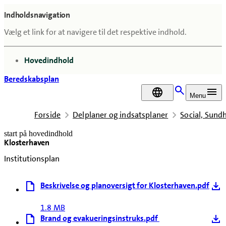
Indholdsnavigation
Vælg et link for at navigere til det respektive indhold.
gå til
Hovedindhold
Beredskabsplan
DA
Menu
Forside
Delplaner og indsatsplaner
Social, Sun
start på hovedindhold
Klosterhaven
senest opdateret 12. september 2025
Institutionsplan
Beskrivelse og planoversigt for Klosterhaven.pdf
1.8 MB
Brand og evakueringsinstruks.pdf