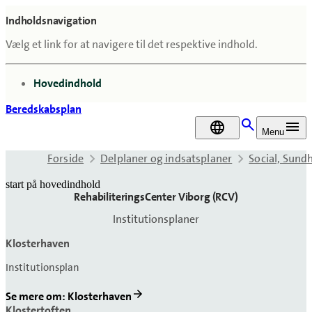
Indholdsnavigation
Vælg et link for at navigere til det respektive indhold.
gå til
Hovedindhold
Beredskabsplan
DA
Menu
Forside
Delplaner og indsatsplaner
Social, Sun
start på hovedindhold
RehabiliteringsCenter Viborg (RCV)
senest opdateret 21. april 2026
Institutionsplaner
Klosterhaven
Institutionsplan
Se mere om: Klosterhaven
Klostertoften