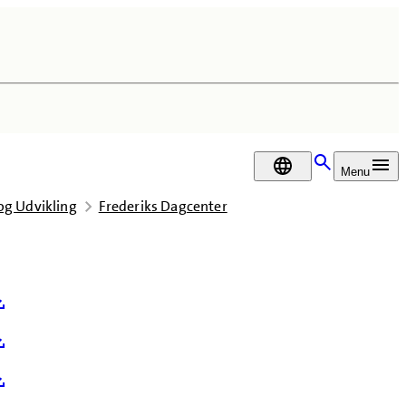
DA
Menu
 og Udvikling
Frederiks Dagcenter