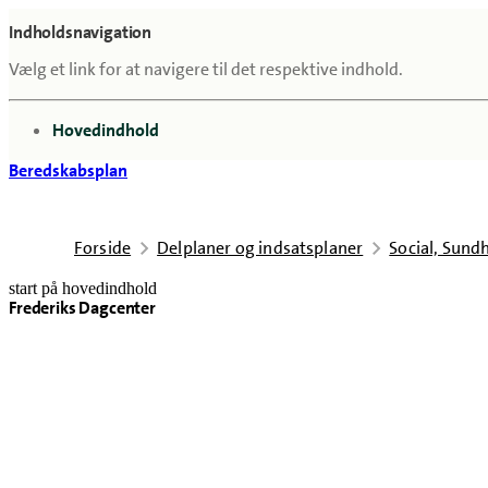
Indholdsnavigation
Vælg et link for at navigere til det respektive indhold.
gå til
Hovedindhold
Beredskabsplan
Forside
Delplaner og indsatsplaner
Social, Sun
start på hovedindhold
Frederiks Dagcenter
senest opdateret 21. april 2026