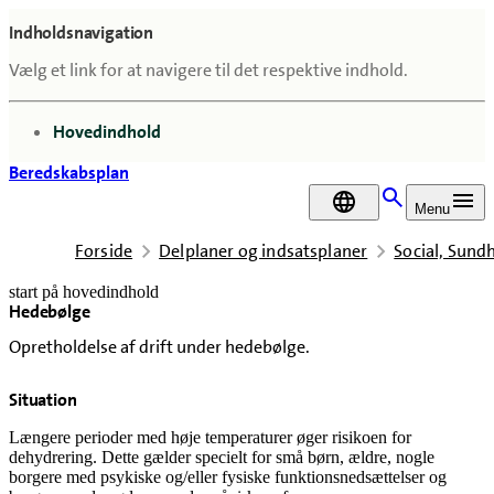
Indholdsnavigation
Vælg et link for at navigere til det respektive indhold.
gå til
Hovedindhold
Beredskabsplan
DA
Menu
Forside
Delplaner og indsatsplaner
Social, Sun
start på hovedindhold
Hedebølge
senest opdateret 18. februar 2026
Opretholdelse af drift under hedebølge.
Situation
Længere perioder med høje temperaturer øger risikoen for
dehydrering. Dette gælder specielt for små børn, ældre, nogle
borgere med psykiske og/eller fysiske funktionsnedsættelser og