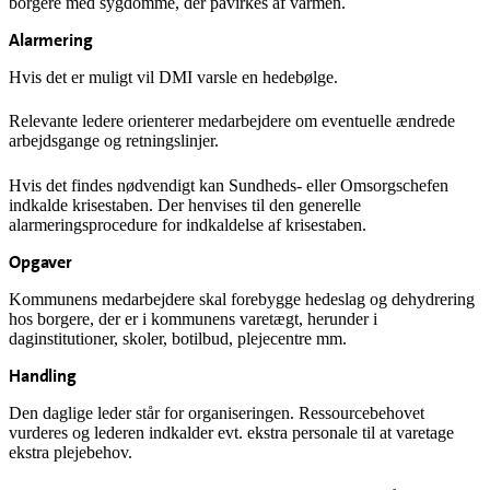
borgere med sygdomme, der påvirkes af varmen.
Alarmering
Hvis det er muligt vil DMI varsle en hedebølge.
Relevante ledere orienterer medarbejdere om eventuelle ændrede
arbejdsgange og retningslinjer.
Hvis det findes nødvendigt kan Sundheds- eller Omsorgschefen
indkalde krisestaben. Der henvises til den generelle
alarmeringsprocedure for indkaldelse af krisestaben.
Opgaver
Kommunens medarbejdere skal forebygge hedeslag og dehydrering
hos borgere, der er i kommunens varetægt, herunder i
daginstitutioner, skoler, botilbud, plejecentre mm.
Handling
Den daglige leder står for organiseringen. Ressourcebehovet
vurderes og lederen indkalder evt. ekstra personale til at varetage
ekstra plejebehov.