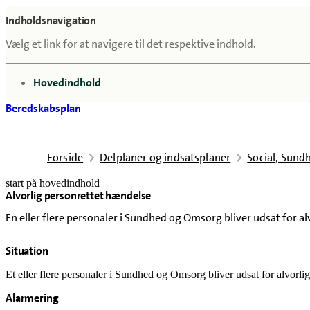
Indholdsnavigation
Vælg et link for at navigere til det respektive indhold.
gå til
Hovedindhold
Beredskabsplan
Forside
Delplaner og indsatsplaner
Social, Sun
start på hovedindhold
Alvorlig personrettet hændelse
senest opdateret 18. februar 2026
En eller flere personaler i Sundhed og Omsorg bliver udsat for a
Situation
Et eller flere personaler i Sundhed og Omsorg bliver udsat for alvorli
Alarmering