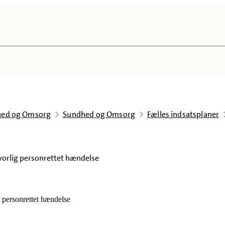
dhed og Omsorg
Sundhed og Omsorg
Fælles indsatsplaner
lvorlig personrettet hændelse
g personrettet hændelse