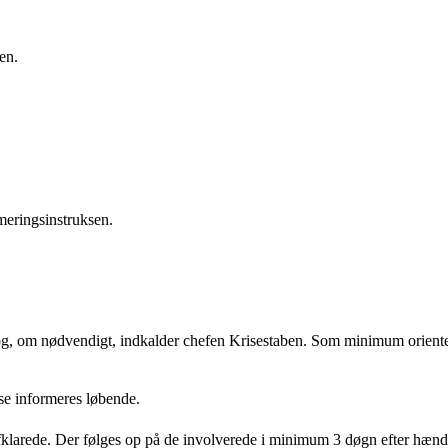
en.
meringsinstruksen.
g, om nødvendigt, indkalder chefen Krisestaben. Som minimum orientere
isse informeres løbende.
fklarede. Der følges op på de involverede i minimum 3 døgn efter hænde