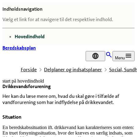
Indholdsnavigation
Vælg et link for at navigere til det respektive indhold.
gå til
Hovedindhold
Beredskabsplan
DA
Menu
Forside
Delplaner og indsatsplaner
Social, Sun
start på hovedindhold
Drikkevandsforurening
senest opdateret 2. januar 2026
Her kan du læse mere om, hvad du skal gøre i tilfælde af
vandforurening som har indflydelse på drikkevandet.
Situation
En beredskabssituation ift. drikkevand kan karakteriseres som enten:
En truet forsyningssituation, hvor der kræves en særlig indsats, som