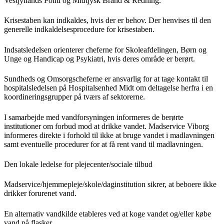
Vestjyllands Politi og Midtjysk Brand & Redning.
Krisestaben kan indkaldes, hvis der er behov. Der henvises til den
generelle indkaldelsesprocedure for krisestaben.
Indsatsledelsen orienterer cheferne for Skoleafdelingen, Børn og
Unge og Handicap og Psykiatri, hvis deres område er berørt.
Sundheds og Omsorgscheferne er ansvarlig for at tage kontakt til
hospitalsledelsen på Hospitalsenhed Midt om deltagelse herfra i en
koordineringsgrupper på tværs af sektorerne.
I samarbejde med vandforsyningen informeres de berørte
institutioner om forbud mod at drikke vandet. Madservice Viborg
informeres direkte i forhold til ikke at bruge vandet i madlavningen
samt eventuelle procedurer for at få rent vand til madlavningen.
Den lokale ledelse for plejecenter/sociale tilbud
Madservice/hjemmepleje/skole/daginstitution sikrer, at beboere ikke
drikker forurenet vand.
En alternativ vandkilde etableres ved at koge vandet og/eller købe
vand på flasker.