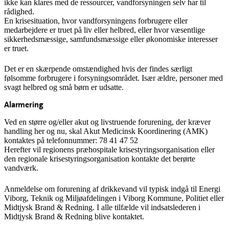
ikke kan klares med de ressourcer, vandforsyningen selv har til
rådighed.
En krisesituation, hvor vandforsyningens forbrugere eller
medarbejdere er truet på liv eller helbred, eller hvor væsentlige
sikkerhedsmæssige, samfundsmæssige eller økonomiske interesser
er truet.
Det er en skærpende omstændighed hvis der findes særligt
følsomme forbrugere i forsyningsområdet. Især ældre, personer med
svagt helbred og små børn er udsatte.
Alarmering
Ved en større og/eller akut og livstruende forurening, der kræver
handling her og nu, skal Akut Medicinsk Koordinering (AMK)
kontaktes på telefonnummer: 78 41 47 52
Herefter vil regionens præhospitale krisestyringsorganisation eller
den regionale krisestyringsorganisation kontakte det berørte
vandværk.
Anmeldelse om forurening af drikkevand vil typisk indgå til Energi
Viborg, Teknik og Miljøafdelingen i Viborg Kommune, Politiet eller
Midtjysk Brand & Redning. I alle tilfælde vil indsatslederen i
Midtjysk Brand & Redning blive kontaktet.