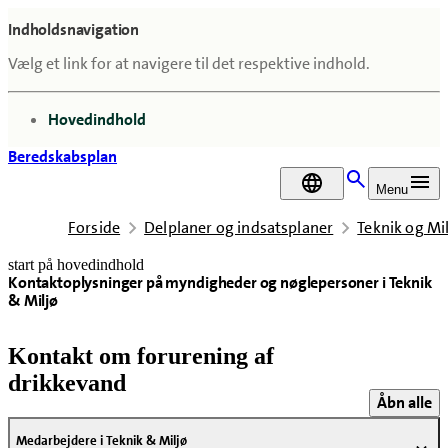
Indholdsnavigation
Vælg et link for at navigere til det respektive indhold.
gå til
Hovedindhold
Beredskabsplan
DA
Menu
Forside
Delplaner og indsatsplaner
Teknik og Mi
start på hovedindhold
Kontaktoplysninger på myndigheder og nøglepersoner i Teknik
senest opdateret 24. juni 2026
& Miljø
Kontakt om forurening af
drikkevand
Åbn alle
Medarbejdere i Teknik & Miljø