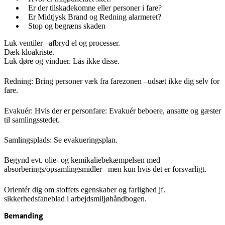
Er der tilskadekomne eller personer i fare?
Er Midtjysk Brand og Redning alarmeret?
Stop og begræns skaden
Luk ventiler –afbryd el og processer.
Dæk kloakriste.
Luk døre og vinduer. Lås ikke disse.
Redning: Bring personer væk fra farezonen –udsæt ikke dig selv for
fare.
Evakuér: Hvis der er personfare: Evakuér beboere, ansatte og gæster
til samlingsstedet.
Samlingsplads: Se evakueringsplan.
Begynd evt. olie- og kemikaliebekæmpelsen med
absorberings/opsamlingsmidler –men kun hvis det er forsvarligt.
Orientér dig om stoffets egenskaber og farlighed jf.
sikkerhedsfaneblad i arbejdsmiljøhåndbogen.
Bemanding