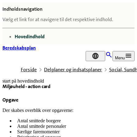
Indholdsnavigation
Vælg et link for at navigere til det respektive indhold.
gå til
Hovedindhold
Beredskabsplan
DA
Menu
Forside
Delplaner og indsatsplaner
Social, Sun
start på hovedindhold
Miljøuheld - action card
senest opdateret 18. februar 2026
Opgave
Der skabes overblik over opgaverne:
Antal smittede borgere
Antal smittede personaler
Særlige faremomenter