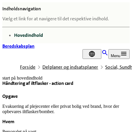
Indholdsnavigation
Vælg et link for at navigere til det respektive indhold.
gå til
Hovedindhold
Beredskabsplan
DA
Menu
Forside
Delplaner og indsatsplaner
Social, Sun
start på hovedindhold
Håndtering af iltflasker - action card
senest opdateret 18. februar 2026
Opgave
Evakuering af plejecenter eller privat bolig ved brand, hvor der
opbevares iltflasker/bomber.
Hvem
Personalet på vagt.