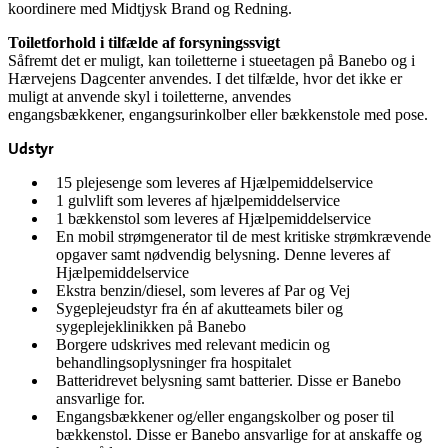
koordinere med Midtjysk Brand og Redning.
Toiletforhold i tilfælde af forsyningssvigt
Såfremt det er muligt,
kan toiletterne i stueetagen på Banebo og i
Hærvej
ens
Dagcenter anvendes. I det
tilfælde, hvor det ikke er
muligt at anvende
skyl i toiletterne, anvendes
engangsbækkener,
engangs
urinkolber
eller bækkenstole med pose.
Udstyr
15 plejesenge som leveres af Hjælpemiddelservice
1 gulvlift som leveres af hjælpemiddelservice
1 bækkenstol som leveres af Hjælpemiddelservice
En mobil strømgenerator til de mest kritiske strømkrævende
opgaver samt nødvendig belysning. Denne leveres af
Hjælpemiddelservice
Ekstra benzin/diesel, som leveres af Par og Vej
Sygeplejeudstyr fra én af akutteamets biler og
sygeplejeklinikken på Banebo
Borgere udskrives med relevant medicin og
behandlingsoplysninger fra hospitalet
Batteridrevet belysning samt batterier. Disse er Banebo
ansvarlige for.
Engangsbækkener og/eller engangskolber og poser til
bækkenstol. Disse er Banebo ansvarlige for at anskaffe og