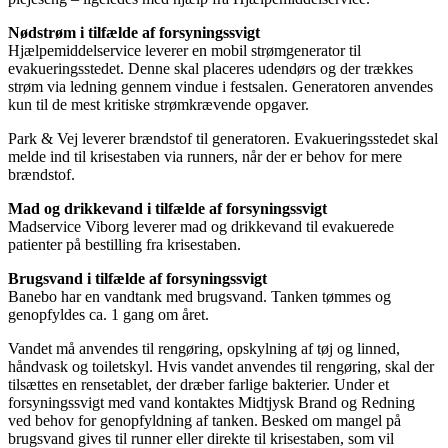
Nødstrøm i tilfælde af forsyningssvigt
Hjælpemiddelservice leverer en mobil strømgenerator til
evakueringsstedet. Denne skal placeres udendørs og
der trækkes
strøm
via ledning gennem vindue i festsalen. Generatoren anvendes
kun til de mest kritiske strømkrævende opgaver.
Park & Vej leverer brændstof til generatoren. Evakueringsstedet skal
melde ind til krisestaben via
runners, når der er behov for mere
brændstof.
Mad og drikkevand i tilfælde af forsyningssvigt
Madservice Viborg leverer mad og drikkevand til evakuerede
patienter på
bestilling
fra krisestaben.
Brugsvand i tilfælde af forsyningssvigt
Banebo har en
vandtank med brugsvand.
Tanken
tømme
s
og
genopfylde
s
ca. 1 gang om året.
Vandet må anvendes til rengøring, opskylning af tøj og linned,
håndvask og toiletskyl. Hvis vandet anvendes til rengøring, skal der
tilsættes en rensetablet, der dræber farlige bakterier. Under et
forsyningssvigt med vand kontaktes Midtjysk Brand og
Redning
ved behov for genopfyldning af tanken. Besked om mangel på
brugsvand gives til
runner
eller direkte til krisestaben, som vil