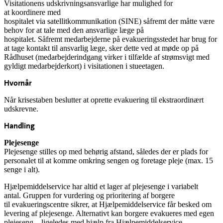
Visitationens udskrivningsansvarlige
har mulighed for
at
koordinere
med
hospitalet
via
satellitkommunikation
(SINE)
såfremt
der måtte være
behov for at tale med den ansvarlige læge
på
hospitalet
.
Såfremt
medarbejderne på evakueringsstedet har brug for
at
tage kontakt til
ansvarlig læge, sker dette ved at møde op på
Rådhuset (medarbejderindgang virker i tilfælde af strømsvigt med
gyldigt medarbejderkort)
i visitationen i stueetagen.
Hvornår
Når krisestaben beslutter at oprette evakuering til ekstraordinært
udskrevne.
Handling
Plejesenge
Plejesenge stilles op med behørig afstand, således der er plads for
personalet til at komme omkring sengen og foretage pleje (max. 15
senge i alt).
Hjælpemiddelservice har altid et lager af plejesenge i variabelt
antal.
Gruppen for vurdering og prioritering af borgere
til
evakueringscentre
sikrer, at Hjælpemiddelservice får besked om
levering af
plejesenge. Alternativt kan borgere evakueres med egen
plejeseng – ligeledes med hjælp fra Hjælpemiddelservice.