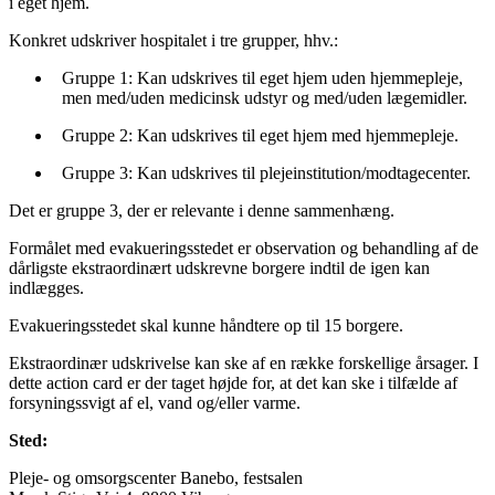
i eget hjem.
Konkret udskriver hospitalet i tre grupper, hhv.:
Gruppe 1: Kan udskrives til eget hjem uden hjemmepleje,
men med/uden medicinsk udstyr og med/uden lægemidler.
Gruppe 2: Kan udskrives til eget hjem med hjemmepleje.
Gruppe 3: Kan udskrives til plejeinstitution/modtagecenter.
Det er gruppe 3, der er relevante i denne sammenhæng.
Formålet med evakueringsstedet er observation og behandling af de
dårligste ekstraordinært udskrevne borgere
indtil de igen kan
indlægges.
Evakueringsstedet skal kunne håndtere op til
15
borgere.
Ekstraordinær udskrivelse kan ske af en række forskellige årsager. I
dette action card er der taget højde for, at det kan ske i tilfælde af
forsyningssvigt af el, vand og/eller
varme.
Sted:
Pleje- og omsorgscenter Banebo, festsalen