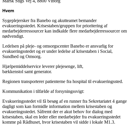
Marsk Stigs Vej 4, 8800 Viborg
Hvem
Sygeplejersker fra
Banebo og
akutteamet bemander
evakueringsstedet.
Krisestaben/gruppen for prioritering af
medarbejderressourcer kan indkalde flere
medarbejderressourcer
om
nødvendigt.
Ledelsen på pleje- og omsorgscenter Banebo er ansvarlig for
evakueringsstedet og er under ledelse af krisestaben i Social,
Sundhed og Omsorg.
Hjælpemiddelservice leverer plejesenge, lift,
bækkenstol
samt
generator.
Regionen transporterer patienterne fra hospital til evakueringssted.
Kommunikation i
tilfælde af forsyningssvigt:
Evakueringsstedet vil få besøg af en
runner
fra Sekretariatet 4 gange
dagligt som kan formidle information mellem krisestaben og
evakueringsstedet.
Såfremt
der er akut behov for
dialog med
krisestaben, skal en leder eller medarbejder fra evakueringsstedet
komme på Rådhuset, hvor krisestaben vil sidde i lokale M1.3.