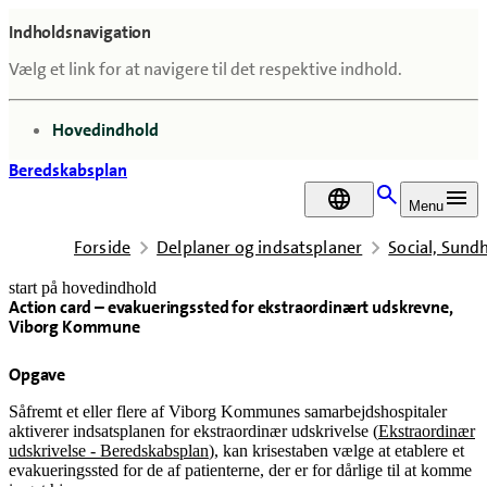
Indholdsnavigation
Vælg et link for at navigere til det respektive indhold.
gå til
Hovedindhold
Beredskabsplan
DA
Menu
Forside
Delplaner og indsatsplaner
Social, Sun
start på hovedindhold
Action card – evakueringssted for ekstraordinært udskrevne,
senest opdateret 15. april 2026
Viborg Kommune
Opgave
Såfremt
et eller flere af Viborg Kommunes samarbejdshospitaler
aktiverer indsatsplanen for ekstraordinær udskrivelse (
Ekstraordinær
udskrivelse - Beredskabsplan
), kan krisestaben vælge at etablere et
evakueringssted for de af patienterne, der er for dårlige til at komme