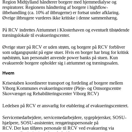
Region Midtjylland håndterer borgere med hjemmedialyse og
respiratorer.
Regionens håndtering af b
orgere
i highflow-
iltbehandling (ca. 10% af iltbrugerne)
er fortsat under afklaring
.
Øvrige iltbrugere vurderes ikke kritiske i denne sammenhæng.
På RCV indrettes Atriummet i Klosterhaven og eventuelt tilstødende
træningslokale til evakueringscenter.
Øvrige stuer på RCV er uden strøm, og borgere på RCV forbliver
som udgangspunkt på egne stuer. Hvis en borger har brug for kritisk
nødstrøm, kan personalet anvende power banks på stuen. Kun
evakuerede borgere opholder sig i atriummet og træningssalen.
Hvem
Krisestaben koordinerer transport og fordeling af borgere mellem
Viborg Kommunes evakueringscentre (Pleje- og Omsorgscentre
Skovvænget og Rehabiliteringscenter Viborg RCV)
Ledelsen på RCV er ansvarlig for etablering af evakueringscenteret.
Servicemedarbejdere,
servicemedarbejdere, sygeplejersker, SOSU-
hjælpere, SOSU-assistenter, rengøringspersonale på
RCV. Der
kan
tilføres personale
til RCV ved evakuering
via