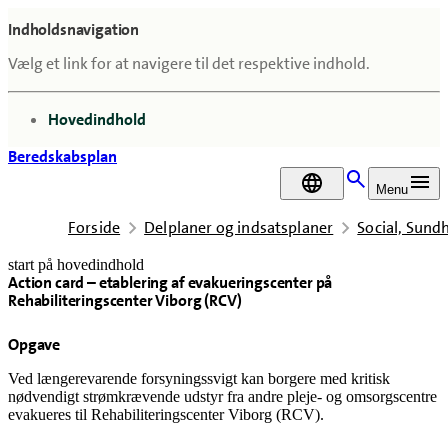
Indholdsnavigation
Vælg et link for at navigere til det respektive indhold.
gå til
Hovedindhold
Beredskabsplan
DA
Menu
Forside
Delplaner og indsatsplaner
Social, Sun
start på hovedindhold
Action card – etablering af evakueringscenter på
senest opdateret 14. juli 2026
Rehabiliteringscenter Viborg (RCV)
Opgave
Ved længerevarende forsyningssvigt kan borgere med kritisk
nødvendigt strømkrævende udstyr fra
andre pleje- og omsorgscentre
evakueres til Rehabiliteringscenter Viborg (RCV).