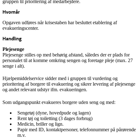
gruppen til prioritering af medarbejdere
.
Hvornår
Opgaven udføres når krisestaben har besluttet etablering af
evakueringscenter.
Handling
Plejesenge
Plejesenge stilles op med behørig afstand, således der er plads for
personalet til at komme omkring sengen og foretage pleje (max. 27
senge i alt).
Hjælpemiddelservice
sidder med i gruppen til vurdering og
prioritering af borgere til evakuering og sikrer levering af plejesenge
og andet relevant udstyr ifm. evakueringen.
Som udgangspunkt evakueres borgere uden seng og med:
Sengetøj (dyne, hovedpude og lagen)
Rent tøj og toiletting (3 dages forbrug)
Medicin, briller og lign.
Papir med ID, kontaktpersoner, telefonnummer på pårørende
m.v.