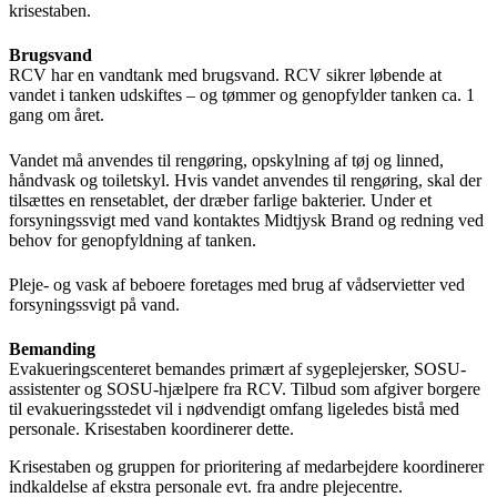
krisestaben.
Brugsvand
RCV har en vandtank med brugsvand. RCV sikrer løbende at
vandet i tanken udskiftes – og tømmer og genopfylder tanken ca. 1
gang om året.
Vandet må anvendes til rengøring, opskylning af tøj og linned,
håndvask og toiletskyl. Hvis vandet anvendes til rengøring, skal der
tilsættes en rensetablet, der dræber farlige bakterier. Under et
forsyningssvigt med vand kontaktes Midtjysk Brand og redning ved
behov for genopfyldning af tanken.
Pleje- og vask af beboere foretages med brug af vådservietter ved
forsyningssvigt på vand.
Bemanding
Evakueringscenteret bemandes primært af sygeplejersker, SOSU-
assistenter og SOSU-hjælpere fra RCV.
Tilbud som afgiver borgere
til evakueringsstedet vil i nødvendigt omfang ligeledes bistå med
personale. Krisestaben koordinerer dette.
Krisestaben
og gruppen for prioritering af medarbejdere
koordinerer
indkaldelse af ekstra personale evt. fra andre plejecentre.