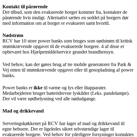
Kontakt til pårørende
Det tilbud, som den evakuerede borger kommer fra, kontakter de
pårørende hvis muligt.
Alternativt sættes en seddel på borgers dør
med information om at borger er evakueret samt hvortil.
Nødstrøm
RCV har 10 store power banks som bruges som nødstrøm til kritisk
strømkrævende opgaver til de evakuerede borgere.
4 af disse er
opbevaret hos Hjælpemiddelservice grundet brandhensyn.
Ved behov, kan der gøres brug af tre mobile generatorer fra Park &
Vej enten til strømkrævende opgaver eller til genopladning af power
banks.
Power banks er
ik
ke
til varme og lys eller iltapparater.
Medarbejderen bruger batteridrevne lyskilder (f.eks. pandelampe).
Der vil være nødbelysning ved alle nødudgange.
Mad og drikkevand
Serveringskøkkenet på RCV har lager af mad og drikkevand til
egne beboere. Der er ligeledes sikret selvstændige lagre til
evakuerede borgere. Ved behov for yderligere forsyninger kontaktes