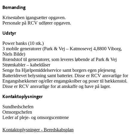
Bemanding
Krisestaben igangsætter opgaven.
Personale på RCV udfører opgaven.
Udstyr
Power banks (10 stk.)
3 mobile generatorer (Park & Vej – Katmosevej 4,8800 Viborg,
Niels Bilde)
Brændstof
til
generatorer,
som
leveres
løbende
af
Park & Vej
Strømkabler – kabeldåser
Senge fra Hjælpemiddelservice
samt borgers egen plejeseng
Batteridrevet belysning samt batterier. Disse er RCV ansvarlige for
Engangsbækkener og/eller engangskolber og poser til bækkenstol.
Disse er RCV ansvarlige for at anskaffe og have på lager.
Kontaktoplysninger
Sundhedschefen
Omsorgschefen
Leder af pleje- og omsorgscentrene
Kontaktoplysninger - Beredskabsplan