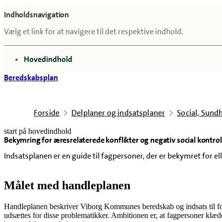
Indholdsnavigation
Vælg et link for at navigere til det respektive indhold.
gå til
Hovedindhold
Beredskabsplan
Forside
Delplaner og indsatsplaner
Social, Sun
start på hovedindhold
Bekymring for æresrelaterede konflikter og negativ social kontrol
senest opdateret 18. februar 2026
Indsatsplanen er en guide til fagpersoner, der er bekymret for el
Målet med handleplanen
Handleplanen beskriver Viborg Kommunes beredskab og indsats til fore
udsættes for disse problematikker. Ambitionen er, at fagpersoner klæde