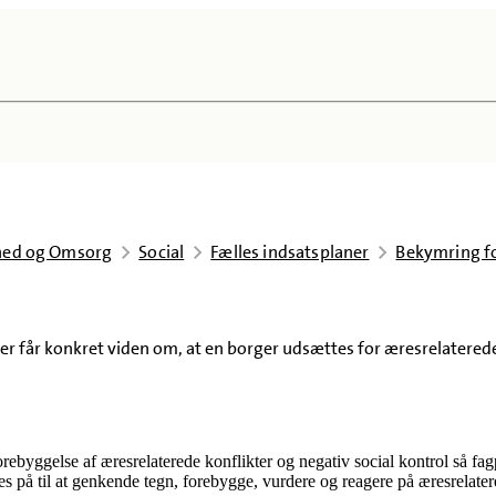
dhed og Omsorg
Social
Fælles indsatsplaner
Bekymring fo
ler får konkret viden om, at en borger udsættes for æresrelaterede
byggelse af æresrelaterede konflikter og negativ social kontrol så fa
s på til at genkende tegn, forebygge, vurdere og reagere på æresrelater