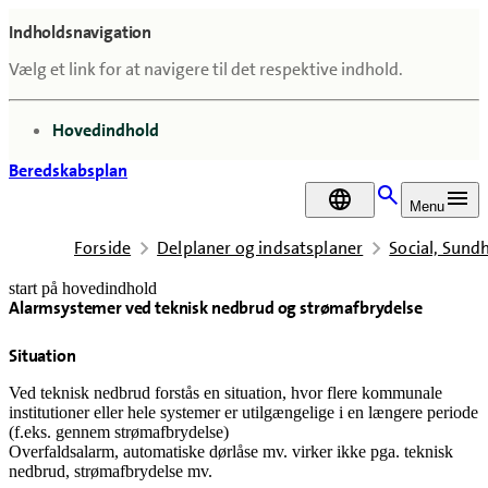
Indholdsnavigation
Vælg et link for at navigere til det respektive indhold.
gå til
Hovedindhold
Beredskabsplan
DA
Menu
Forside
Delplaner og indsatsplaner
Social, Sun
start på hovedindhold
Alarmsystemer ved teknisk nedbrud og strømafbrydelse
senest opdateret 18. februar 2026
Situation
Ved teknisk nedbrud forstås en situation, hvor flere kommunale
institutioner eller hele systemer er utilgængelige i en længere periode
(f.eks. gennem strømafbrydelse)
Overfaldsalarm, automatiske dørlåse mv. virker ikke pga. teknisk
nedbrud, strømafbrydelse mv.