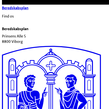
Beredskabsplan
Find os
Beredskabsplan
Prinsens Alle 5
8800 Viborg