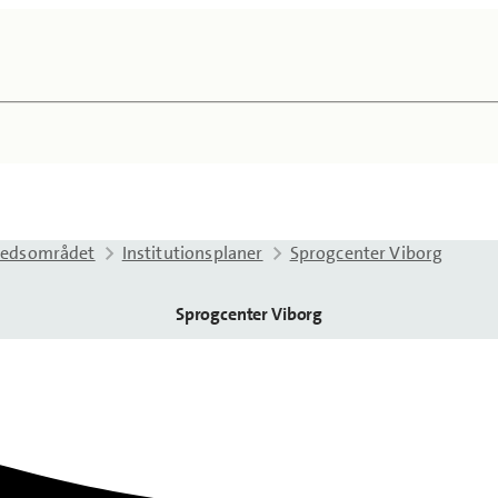
kedsområdet
Institutionsplaner
Sprogcenter Viborg
Sprogcenter Viborg
senest opdateret 9. oktober 2025