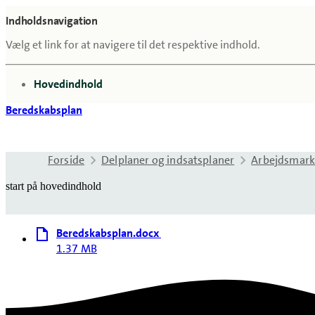
Indholdsnavigation
Vælg et link for at navigere til det respektive indhold.
gå til
Hovedindhold
Beredskabsplan
Forside
Delplaner og indsatsplaner
Arbejdsmar
start på hovedindhold
Beredskabsplan.docx
1.37 MB