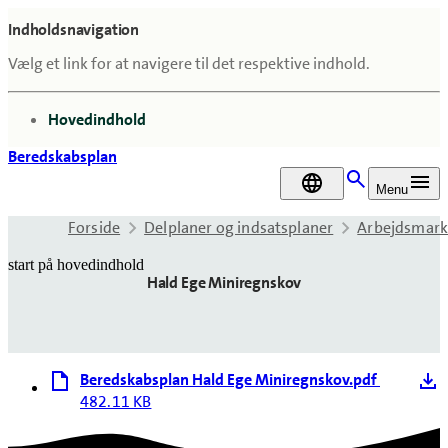
Indholdsnavigation
Vælg et link for at navigere til det respektive indhold.
gå til
Hovedindhold
Beredskabsplan
DA
Menu
Forside
Delplaner og indsatsplaner
Arbejdsmar
start på hovedindhold
Hald Ege Miniregnskov
senest opdateret 5. juni 2026
Beredskabsplan Hald Ege Miniregnskov.pdf
482.11 KB