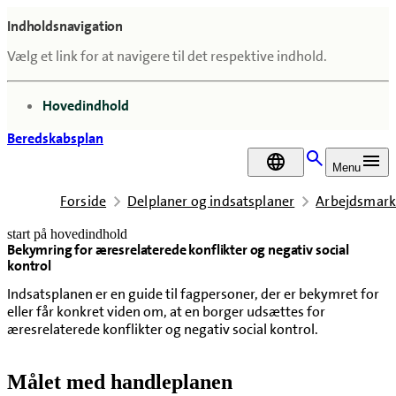
Indholdsnavigation
Vælg et link for at navigere til det respektive indhold.
gå til
Hovedindhold
Beredskabsplan
DA
Menu
Forside
Delplaner og indsatsplaner
Arbejdsmar
start på hovedindhold
Bekymring for æresrelaterede konflikter og negativ social
senest opdateret 18. februar 2026
kontrol
Indsatsplanen er en guide til fagpersoner, der er bekymret for
eller får konkret viden om, at en borger udsættes for
æresrelaterede konflikter og negativ social kontrol.
Målet med handleplanen